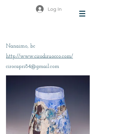
Log In
Diruocco, Ciro
Nanaimo, bc
http://www.cirodiruocco.com/
cirocapri84@gmail.com