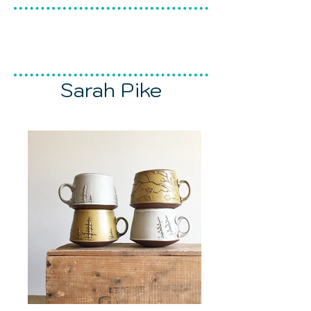
make & do
céramique canadienne
Sarah Pike